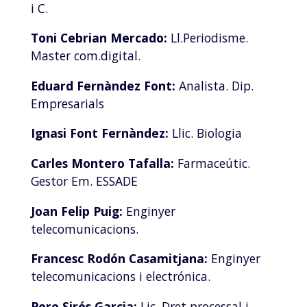
i C.
Toni Cebrian Mercado:
Ll.Periodisme.
Master com.digital.
Eduard Fernàndez Font:
Analista. Dip.
Empresarials
Ignasi Font Fernàndez:
Llic. Biologia
Carles Montero Tafalla:
Farmaceútic.
Gestor Em. ESSADE
Joan Felip Puig:
Enginyer
telecomunicacions.
Francesc Rodón Casamitjana:
Enginyer
telecomunicacions i electrónica.
Pere Sirés Garcia:
Lic. Dret processal i