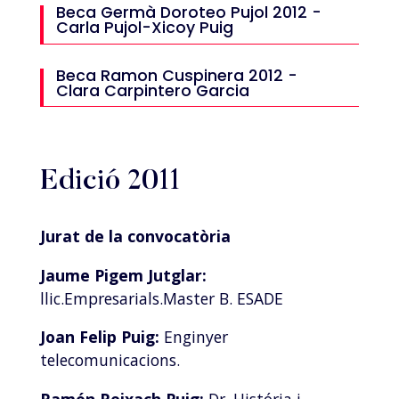
Beca Germà Doroteo Pujol 2012 -
Carla Pujol-Xicoy Puig
Beca Ramon Cuspinera 2012 -
Clara Carpintero Garcia
Edició 2011
Jurat de la convocatòria
Jaume Pigem Jutglar:
llic.Empresarials.Master B. ESADE
Joan Felip Puig:
Enginyer
telecomunicacions.
Ramón Reixach Puig:
Dr. História i