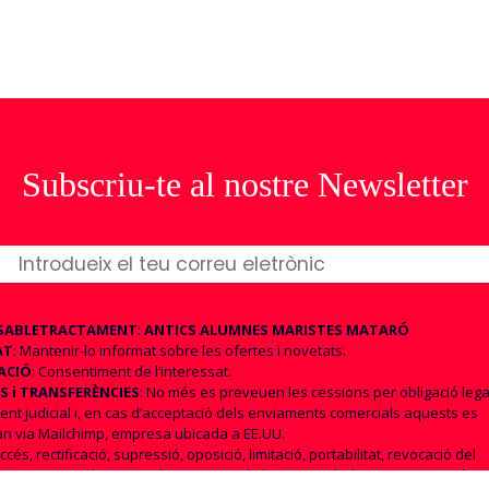
Subscriu-te al nostre Newsletter
SABLE
TRACTAMENT
:
ANTICS ALUMNES MARISTES MATARÓ
AT
: Mantenir-lo informat sobre les ofertes i novetats.
ACIÓ
: Consentiment de l‘interessat.
S i TRANSFERÈNCIES
: No més es preveuen les cessions per obligació lega
nt judicial i, en cas d’acceptació dels enviaments comercials aquests es
an via Mailchimp, empresa ubicada a EE.UU.
Accés, rectificació, supressió, oposició, limitació, portabilitat, revocació del
ent. Si considera que el tractament de les seves dades no s’ajusta a la n