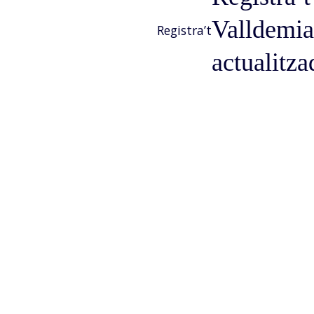
Valldemia
Registra’t
actualitz