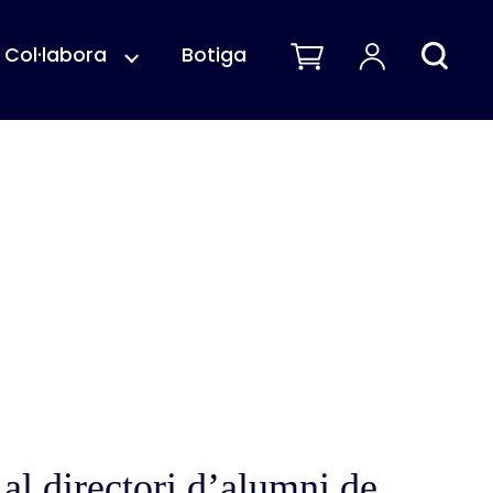
Col·labora
Botiga
 al directori d’alumni de