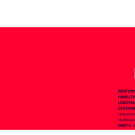
RESPON
FINALIT
LEGITIM
CESSION
requerime
realitzar
DRETS
: 
consentim