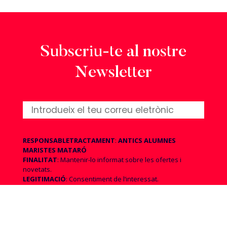
Subscriu-te al nostre
Newsletter
RESPONSABLE
TRACTAMENT
:
ANTICS ALUMNES
MARISTES MATARÓ
FINALITAT
: Mantenir-lo informat sobre les ofertes i
novetats.
LEGITIMACIÓ
: Consentiment de l‘interessat.
CESSIONS i TRANSFERÈNCIES
: No més es preveuen les
cessions per obligació legal o requeriment judicial i, en cas
d’acceptació dels enviaments comercials aquests es
realitzaran via Mailchimp, empresa ubicada a EE.UU.
DRETS
: Accés, rectificació, supressió, oposició, limitació,