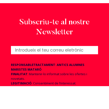
Subscriu-te al nostre
Newsletter
RESPONSABLE
TRACTAMENT
:
ANTICS ALUMNES
MARISTES MATARÓ
FINALITAT
: Mantenir-lo informat sobre les ofertes i
novetats.
LEGITIMACIÓ
: Consentiment de l‘interessat.
CESSIONS i TRANSFERÈNCIES
: No més es preveuen les
cessions per obligació legal o requeriment judicial i, en cas
d’acceptació dels enviaments comercials aquests es
realitzaran via Mailchimp, empresa ubicada a EE.UU.
DRETS
: Accés, rectificació, supressió, oposició, limitació,