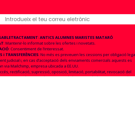
SABLE
TRACTAMENT
:
ANTICS ALUMNES MARISTES MATARÓ
AT
: Mantenir-lo informat sobre les ofertes i novetats.
ACIÓ
: Consentiment de l‘interessat.
S i TRANSFERÈNCIES
: No més es preveuen les cessions per obligació lega
nt judicial i, en cas d’acceptació dels enviaments comercials aquests es
an via Mailchimp, empresa ubicada a EE.UU.
Accés, rectificació, supressió, oposició, limitació, portabilitat, revocació del
ent. Si considera que el tractament de les seves dades no s’ajusta a la n
 a l’Autoritat de Control (
AEPD
).
ACIÓ
ADDICIONAL
:
Política de privacitat
cepto que es tractin les meves dades per atendre la
l·licitud d’informació