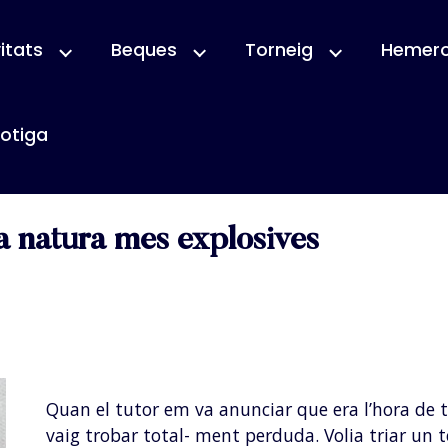
itats
Beques
Torneig
Hemer
otiga
ómez
a natura mes explosives
Quan el tutor em va anunciar que era l’hora de t
vaig trobar total- ment perduda. Volia triar un