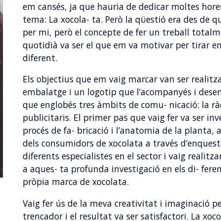
em cansés, ja que hauria de dedicar moltes hores 
tema: La xocola- ta. Però la qüestió era des de q
per mi, però el concepte de fer un treball tot
quotidià va ser el que em va motivar per tirar en
diferent.
Els objectius que em vaig marcar van ser realitz
embalatge i un logotip que l’acompanyés i dese
que englobés tres àmbits de comu- nicació: la ràdio
publicitaris. El primer pas que vaig fer va ser inv
procés de fa- bricació i l’anatomia de la planta, 
dels consumidors de xocolata a través d’enqueste
diferents especialistes en el sector i vaig realitz
a aques- ta profunda investigació en els di- fere
pròpia marca de xocolata.
Vaig fer ús de la meva creativitat i imaginació 
trencador i el resultat va ser satisfactori. La xo