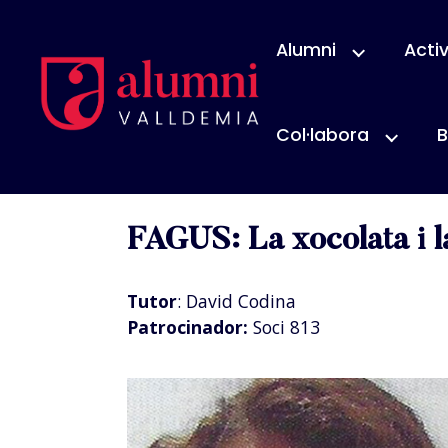
Alumni
Activ
Col·labora
B
Clara López G
FAGUS: La xocolata i l
Tutor
: David Codina
Patrocinador:
Soci 813