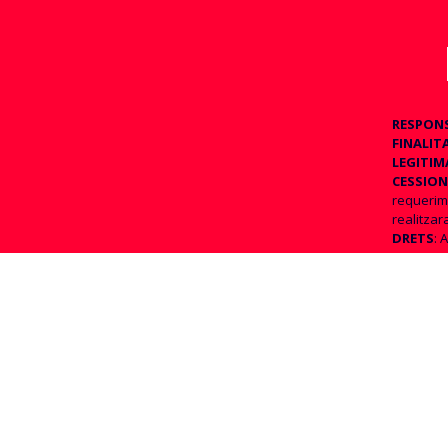
RESPON
FINALIT
LEGITIM
CESSION
requerime
realitzar
DRETS
: 
consentim
pot acudir
INFORM
Ac
so