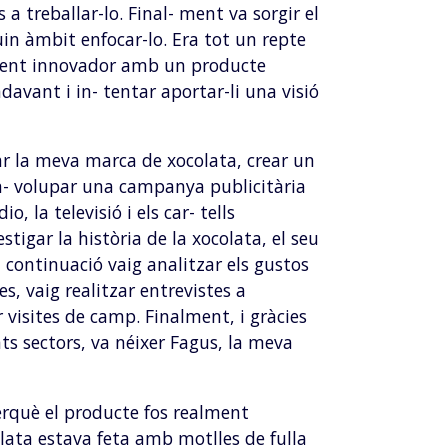
a treballar-lo. Final- ment va sorgir el
uin àmbit enfocar-lo. Era tot un repte
alment innovador amb un producte
davant i in- tentar aportar-li una visió
ar la meva marca de xocolata, crear un
n- volupar una campanya publicitària
, la televisió i els car- tells
estigar la història de la xocolata, el seu
a continuació vaig analitzar els gustos
s, vaig realitzar entrevistes a
ar visites de camp. Finalment, i gràcies
nts sectors, va néixer Fagus, la meva
perquè el producte fos realment
colata estava feta amb motlles de fulla