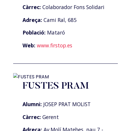
Càrrec:
Colaborador Fons Solidari
Adreça:
Cami Ral, 685
Població:
Mataró
Web:
www.firstop.es
FUSTES PRAM
Alumni:
JOSEP PRAT MOLIST
Càrrec:
Gerent
Adreça:
Av.Molí Matebes, nau 7 -