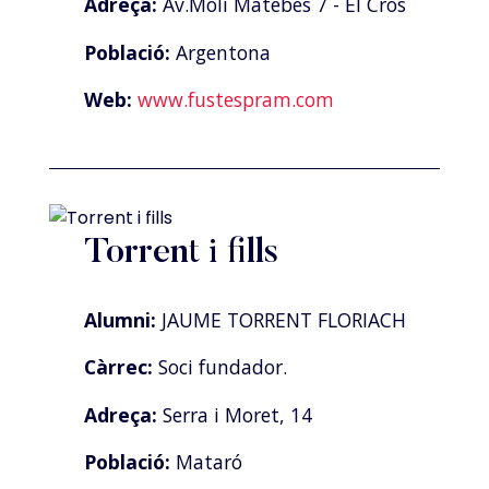
Adreça:
Av.Molí Matebes 7 - El Cros
Població:
Argentona
Web:
www.fustespram.com
Torrent i fills
Alumni:
JAUME TORRENT FLORIACH
Càrrec:
Soci fundador.
Adreça:
Serra i Moret, 14
Població:
Mataró