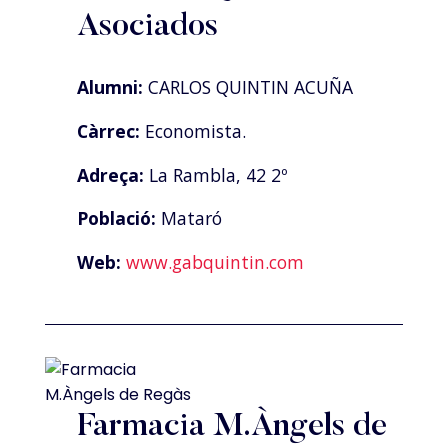
Asociados
Alumni:
CARLOS QUINTIN ACUÑA
Càrrec:
Economista.
Adreça:
La Rambla, 42 2º
Població:
Mataró
Web:
www.gabquintin.com
Farmacia M.Àngels de