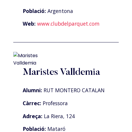
Població:
Argentona
Web:
www.clubdelparquet.com
Maristes Valldemia
Alumni:
RUT MONTERO CATALAN
Càrrec:
Professora
Adreça:
La Riera, 124
Població:
Mataró