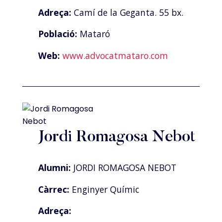
Adreça:
Camí de la Geganta. 55 bx.
Població:
Mataró
Web:
www.advocatmataro.com
Jordi Romagosa Nebot
Alumni:
JORDI ROMAGOSA NEBOT
Càrrec:
Enginyer Químic
Adreça: