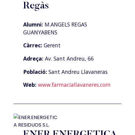
Regàs
Alumni:
M.ANGELS REGAS
GUANYABENS
Càrrec:
Gerent
Adreça:
Av. Sant Andreu, 66
Població:
Sant Andreu Llavaneras
Web:
www.farmaciallavaneres.com
ENER.ENERGETICA