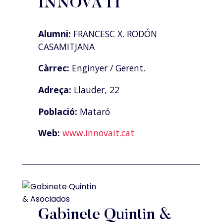
INNOVA IT
Alumni:
FRANCESC X. RODÓN
CASAMITJANA
Càrrec:
Enginyer / Gerent.
Adreça:
Llauder, 22
Població:
Mataró
Web:
www.innovait.cat
Gabinete Quintin &