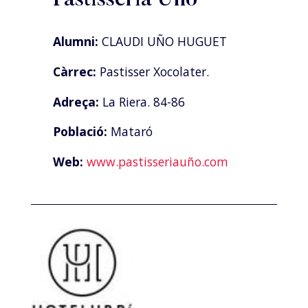
Alumni:
CLAUDI UÑO HUGUET
Càrrec:
Pastisser Xocolater.
Adreça:
La Riera. 84-86
Població:
Mataró
Web:
www.pastisseriauño.com