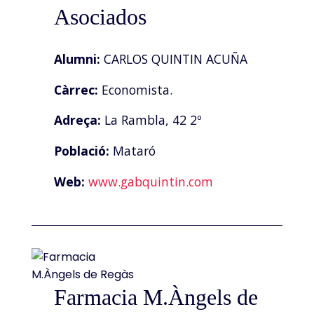
Asociados
Alumni:
CARLOS QUINTIN ACUÑA
Càrrec:
Economista.
Adreça:
La Rambla, 42 2º
Població:
Mataró
Web:
www.gabquintin.com
Farmacia M.Àngels de