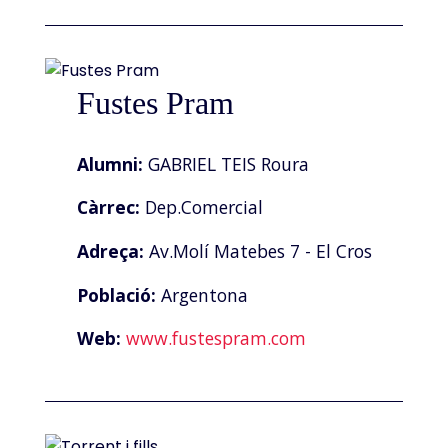
Fustes Pram
Alumni:
GABRIEL TEIS Roura
Càrrec:
Dep.Comercial
Adreça:
Av.Molí Matebes 7 - El Cros
Població:
Argentona
Web:
www.fustespram.com