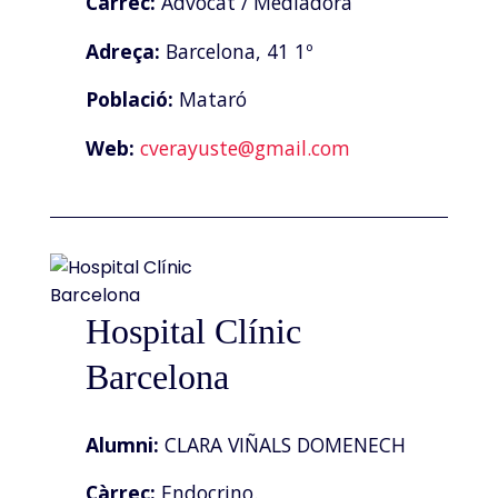
Càrrec:
Advocat / Mediadora
Adreça:
Barcelona, 41 1º
Població:
Mataró
Web:
cverayuste@gmail.com
Hospital Clínic
Barcelona
Alumni:
CLARA VIÑALS DOMENECH
Càrrec:
Endocrino.