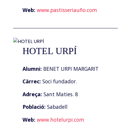
Web:
www.pastisseriauño.com
HOTEL URPÍ
Alumni:
BENET URPI MARGARIT
Càrrec:
Soci fundador.
Adreça:
Sant Maties. 8
Població:
Sabadell
Web:
www.hotelurpi.com