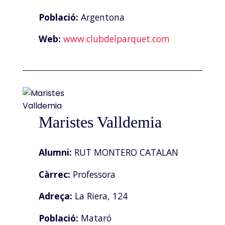
Població:
Argentona
Web:
www.clubdelparquet.com
Maristes Valldemia
Alumni:
RUT MONTERO CATALAN
Càrrec:
Professora
Adreça:
La Riera, 124
Població:
Mataró