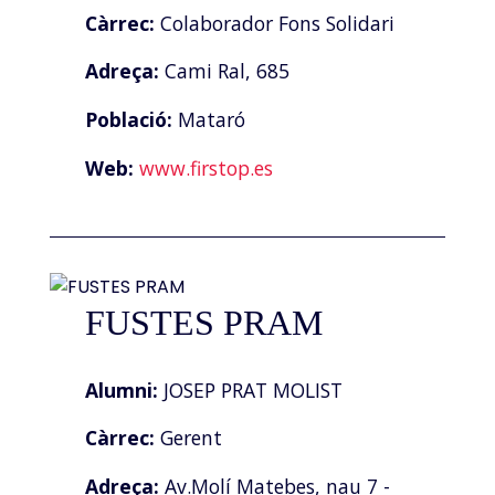
Càrrec:
Colaborador Fons Solidari
Adreça:
Cami Ral, 685
Població:
Mataró
Web:
www.firstop.es
FUSTES PRAM
Alumni:
JOSEP PRAT MOLIST
Càrrec:
Gerent
Adreça:
Av.Molí Matebes, nau 7 -