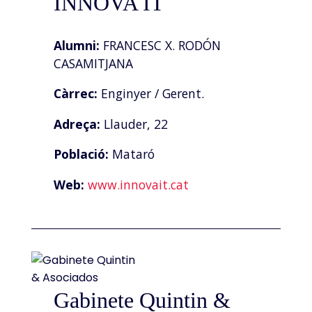
INNOVA IT
Alumni:
FRANCESC X. RODÓN
CASAMITJANA
Càrrec:
Enginyer / Gerent.
Adreça:
Llauder, 22
Població:
Mataró
Web:
www.innovait.cat
Gabinete Quintin &