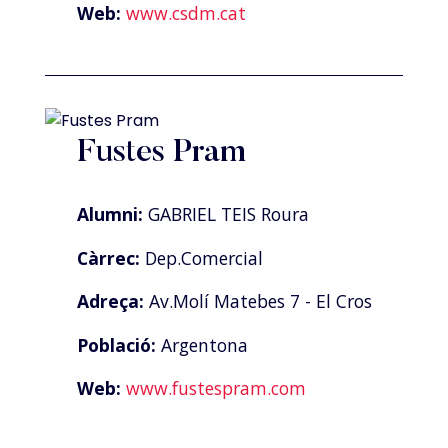
Web:
www.csdm.cat
Fustes Pram
Alumni:
GABRIEL TEIS Roura
Càrrec:
Dep.Comercial
Adreça:
Av.Molí Matebes 7 - El Cros
Població:
Argentona
Web:
www.fustespram.com