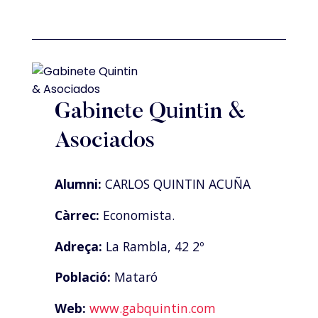
Gabinete Quintin &
Asociados
Alumni:
CARLOS QUINTIN ACUÑA
Càrrec:
Economista.
Adreça:
La Rambla, 42 2º
Població:
Mataró
Web:
www.gabquintin.com