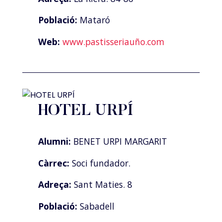
Població:
Mataró
Web:
www.pastisseriauño.com
HOTEL URPÍ
Alumni:
BENET URPI MARGARIT
Càrrec:
Soci fundador.
Adreça:
Sant Maties. 8
Població:
Sabadell