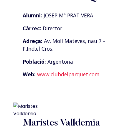
Alumni:
JOSEP Mª PRAT VERA
Càrrec:
Director
Adreça:
Av. Molí Mateves, nau 7 -
P.Ind.el Cros.
Població:
Argentona
Web:
www.clubdelparquet.com
Maristes Valldemia