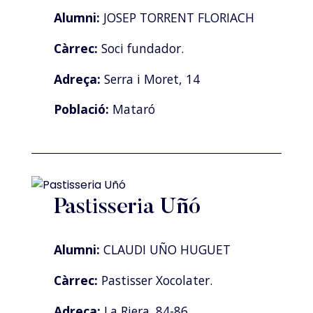
Alumni:
JOSEP TORRENT FLORIACH
Càrrec:
Soci fundador.
Adreça:
Serra i Moret, 14
Població:
Mataró
Pastisseria Uñó
Alumni:
CLAUDI UÑO HUGUET
Càrrec:
Pastisser Xocolater.
Adreça:
La Riera. 84-86