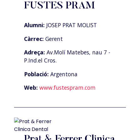
FUSTES PRAM
Alumni:
JOSEP PRAT MOLIST
Càrrec:
Gerent
Adreça:
Av.Molí Matebes, nau 7 -
P.Ind.el Cros.
Població:
Argentona
Web:
www.fustespram.com
Prat & Ferrer Clinica