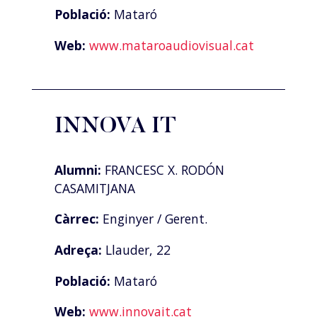
Població:
Mataró
Web:
www.mataroaudiovisual.cat
INNOVA IT
Alumni:
FRANCESC X. RODÓN
CASAMITJANA
Càrrec:
Enginyer / Gerent.
Adreça:
Llauder, 22
Població:
Mataró
Web:
www.innovait.cat