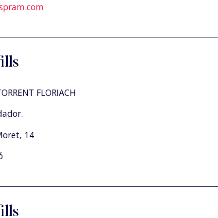
spram.com
ills
ORRENT FLORIACH
dador.
Moret, 14
ó
ills