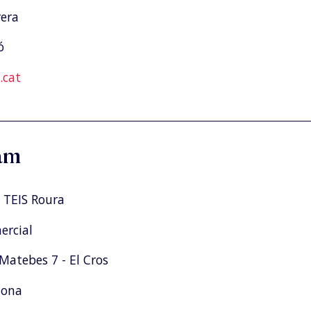
rera
ó
cat
am
 TEIS Roura
rcial
Matebes 7 - El Cros
tona