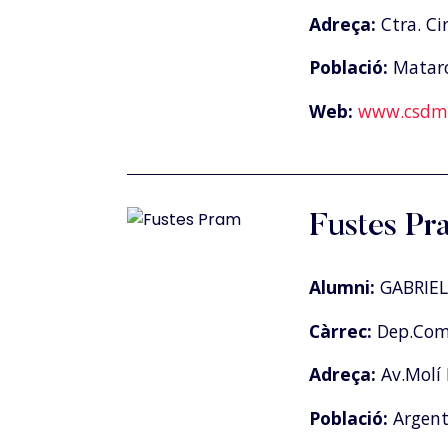
Adreça:
Ctra. Ci
Població:
Matar
Web:
www.csdm.
Fustes Pr
Alumni:
GABRIEL
Càrrec:
Dep.Come
Adreça:
Av.Molí 
Població:
Argen