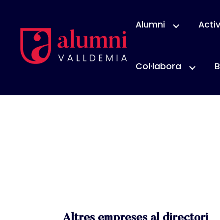
Alumni
Activ
Col·labora
B
Altres empreses al directori