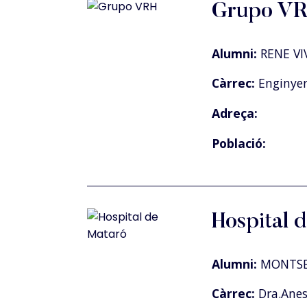
Grupo V
Alumni:
RENE VI
Càrrec:
Enginye
Adreça:
Població:
Hospital 
Alumni:
MONTSE
Càrrec:
Dra.Anest