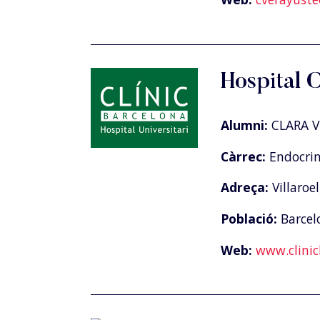
Hospital 
Alumni:
CLARA 
Càrrec:
Endocrin
Adreça:
Villaroel
Població:
Barcel
Web:
www.clinic