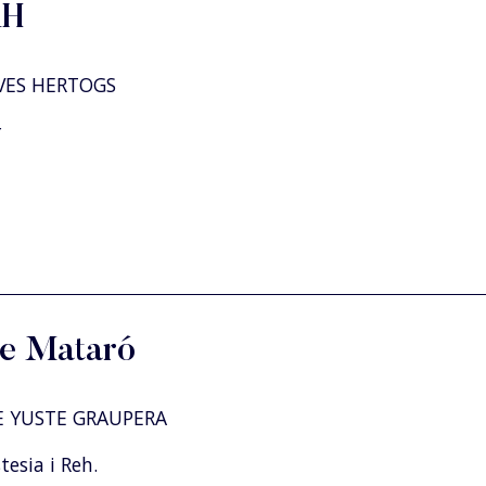
RH
VES HERTOGS
r
de Mataró
 YUSTE GRAUPERA
esia i Reh.