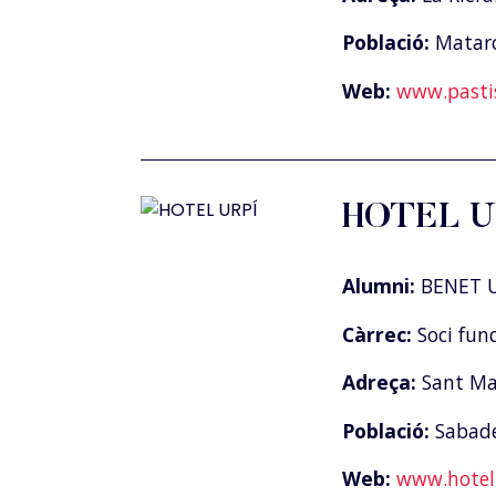
Població:
Matar
Web:
www.pasti
HOTEL U
Alumni:
BENET U
Càrrec:
Soci fun
Adreça:
Sant Mat
Població:
Sabade
Web:
www.hotel