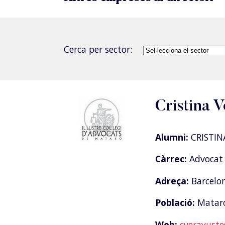
Cerca per sector:
Cristina V
Alumni:
CRISTIN
Càrrec:
Advocat 
Adreça:
Barcelon
Població:
Matar
Web:
cverayust