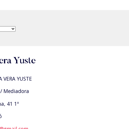
era Yuste
A VERA YUSTE
/ Mediadora
a, 41 1º
ó
e@gmail.com