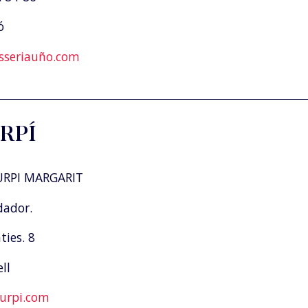
ó
sseriauño.com
RPÍ
RPI MARGARIT
dador.
ies. 8
ll
urpi.com