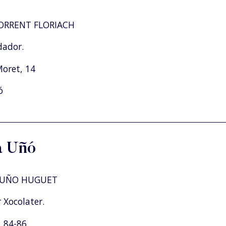
ORRENT FLORIACH
dador.
Moret, 14
ó
ia Uñó
 UÑO HUGUET
 Xocolater.
. 84-86