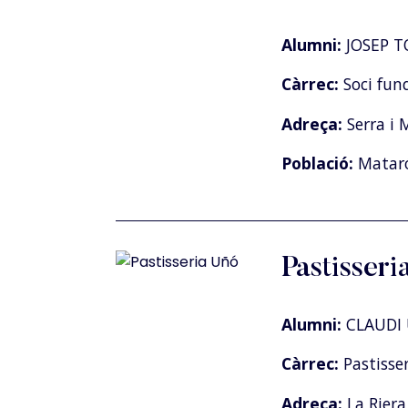
Alumni:
JOSEP T
Càrrec:
Soci fun
Adreça:
Serra i 
Població:
Matar
Pastisser
Alumni:
CLAUDI
Càrrec:
Pastisser
Adreça:
La Riera