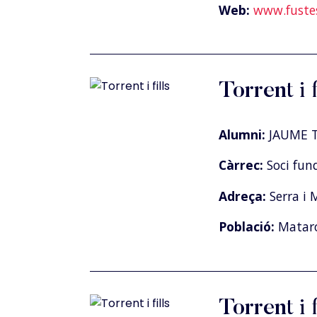
Web:
www.fuste
Torrent i f
Alumni:
JAUME T
Càrrec:
Soci fun
Adreça:
Serra i 
Població:
Matar
Torrent i f