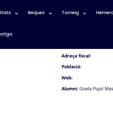
itats
Beques
Torneig
Hemer
otiga
Nom empresa:
Adreça fiscal:
Població:
Web:
Alumni:
Gisela Pujol Ma