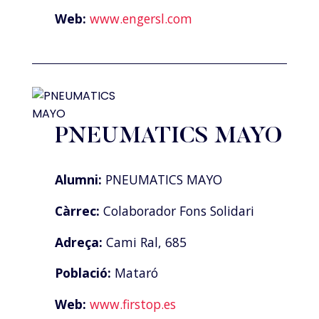
Web:
www.engersl.com
PNEUMATICS MAYO
Alumni:
PNEUMATICS MAYO
Càrrec:
Colaborador Fons Solidari
Adreça:
Cami Ral, 685
Població:
Mataró
Web:
www.firstop.es