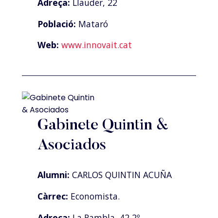
Adreça:
Llauder, 22
Població:
Mataró
Web:
www.innovait.cat
Gabinete Quintin &
Asociados
Alumni:
CARLOS QUINTIN ACUÑA
Càrrec:
Economista.
Adreça:
La Rambla, 42 2º