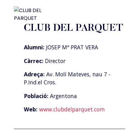
CLUB DEL PARQUET
Alumni:
JOSEP Mª PRAT VERA
Càrrec:
Director
Adreça:
Av. Molí Mateves, nau 7 -
P.Ind.el Cros.
Població:
Argentona
Web:
www.clubdelparquet.com