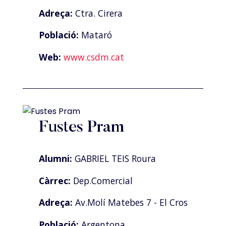
Adreça:
Ctra. Cirera
Població:
Mataró
Web:
www.csdm.cat
Fustes Pram
Alumni:
GABRIEL TEIS Roura
Càrrec:
Dep.Comercial
Adreça:
Av.Molí Matebes 7 - El Cros
Població:
Argentona