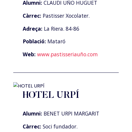
Alumni:
CLAUDI UÑO HUGUET
Càrrec:
Pastisser Xocolater.
Adreça:
La Riera. 84-86
Població:
Mataró
Web:
www.pastisseriauño.com
HOTEL URPÍ
Alumni:
BENET URPI MARGARIT
Càrrec:
Soci fundador.