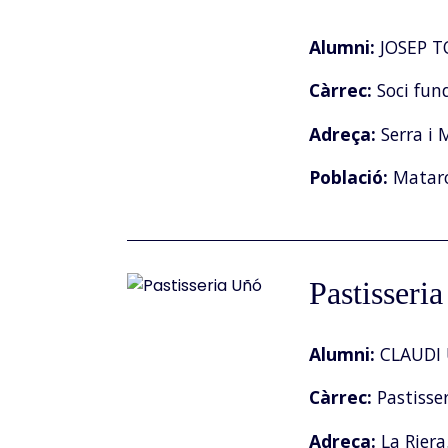
Alumni:
JOSEP T
Càrrec:
Soci fun
Adreça:
Serra i 
Població:
Matar
Pastisseri
Alumni:
CLAUDI
Càrrec:
Pastisser
Adreça:
La Riera