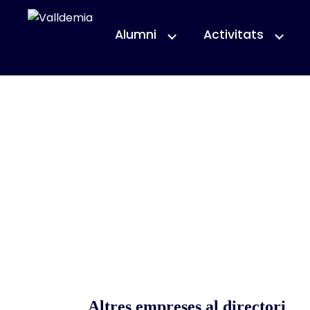
Alumni
Activitats
Altres empreses al directori