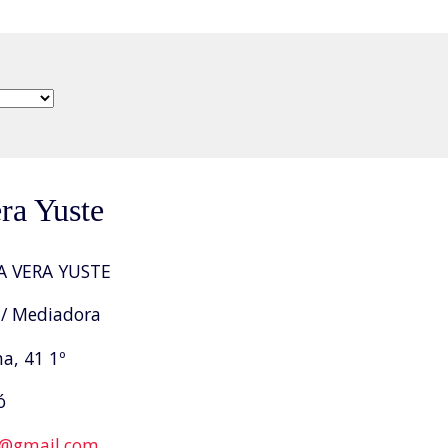
era Yuste
A VERA YUSTE
/ Mediadora
a, 41 1º
ó
e@gmail.com