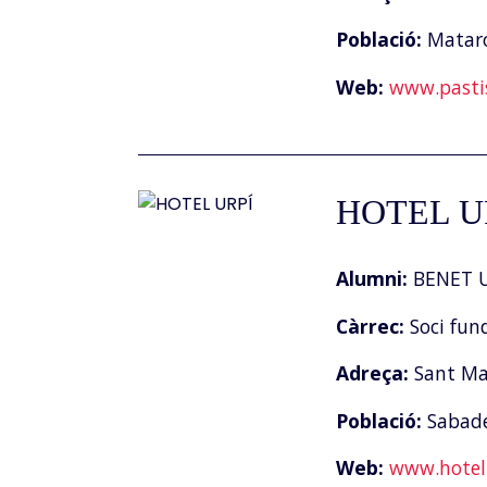
Població:
Matar
Web:
www.pasti
HOTEL U
Alumni:
BENET U
Càrrec:
Soci fun
Adreça:
Sant Mat
Població:
Sabade
Web:
www.hotel