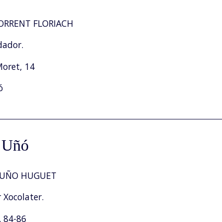
ORRENT FLORIACH
dador.
Moret, 14
ó
a Uñó
 UÑO HUGUET
 Xocolater.
. 84-86