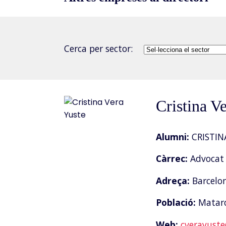
Cerca per sector:
Cristina V
Alumni:
CRISTIN
Càrrec:
Advocat 
Adreça:
Barcelon
Població:
Matar
Web:
cverayust