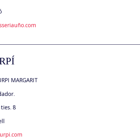
ó
sseriauño.com
RPÍ
RPI MARGARIT
dador.
ies. 8
ll
urpi.com