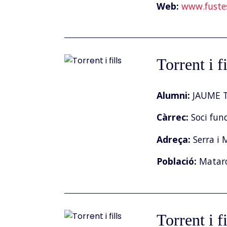
Web:
www.fuste
Torrent i fi
Alumni:
JAUME T
Càrrec:
Soci fun
Adreça:
Serra i 
Població:
Matar
Torrent i fi