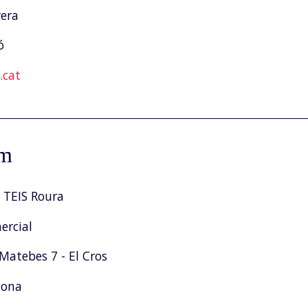
rera
ó
cat
am
 TEIS Roura
rcial
Matebes 7 - El Cros
tona