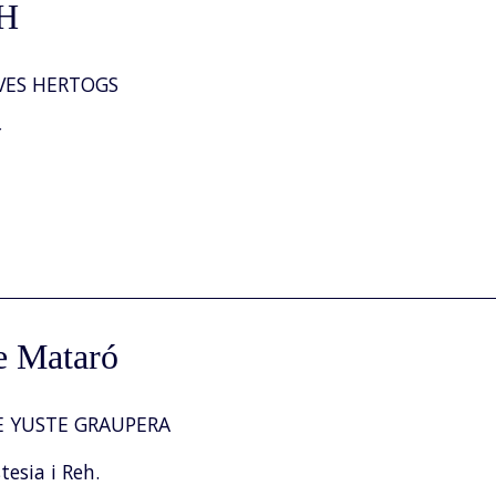
H
VES HERTOGS
r
e Mataró
 YUSTE GRAUPERA
esia i Reh.