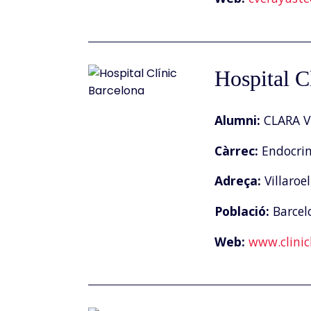
Hospital C
Alumni:
CLARA 
Càrrec:
Endocrin
Adreça:
Villaroel
Població:
Barcel
Web:
www.clinic