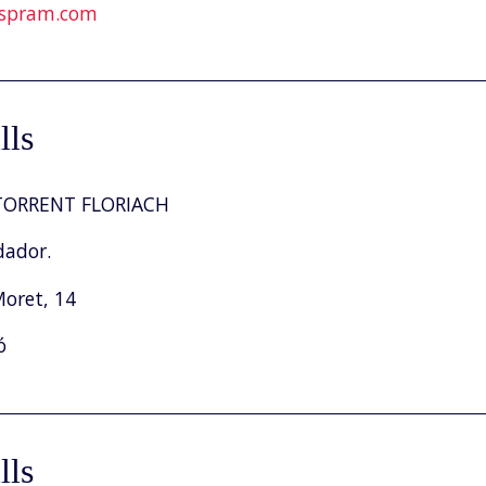
spram.com
lls
ORRENT FLORIACH
dador.
Moret, 14
ó
lls