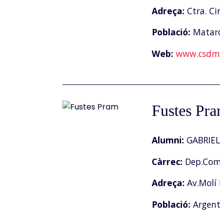
Adreça:
Ctra. Ci
Població:
Matar
Web:
www.csdm.
Fustes Pr
Alumni:
GABRIEL
Càrrec:
Dep.Come
Adreça:
Av.Molí 
Població:
Argen