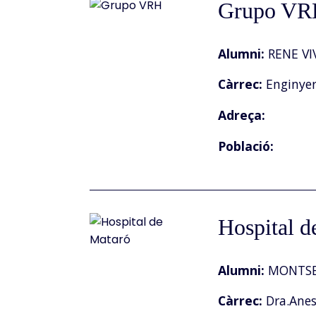
Grupo VR
Alumni:
RENE VI
Càrrec:
Enginye
Adreça:
Població:
Hospital d
Alumni:
MONTSE
Càrrec:
Dra.Anest