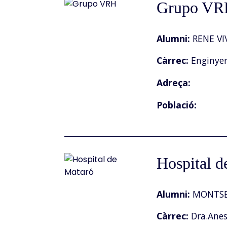
Grupo VR
Alumni:
RENE VI
Càrrec:
Enginye
Adreça:
Població:
Hospital d
Alumni:
MONTSE
Càrrec:
Dra.Anest