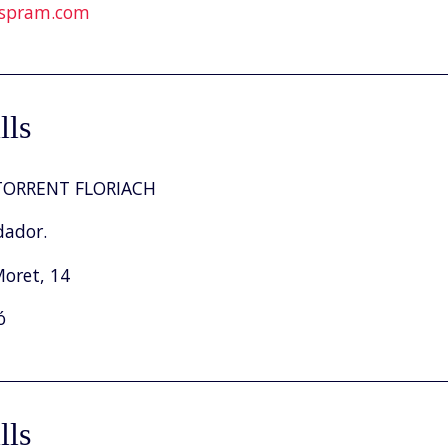
spram.com
lls
ORRENT FLORIACH
dador.
Moret, 14
ó
lls