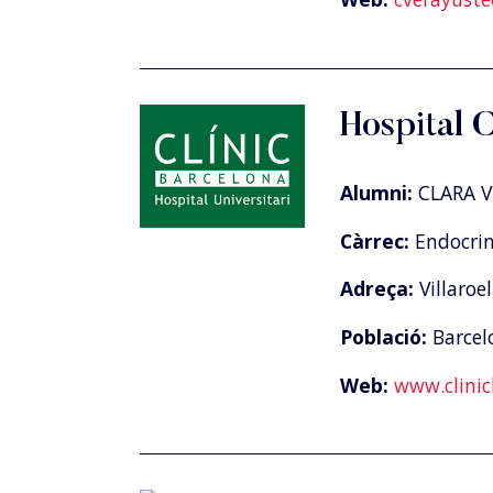
Hospital 
Alumni:
CLARA 
Càrrec:
Endocrin
Adreça:
Villaroel
Població:
Barcel
Web:
www.clinic