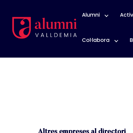
Alumni
Activ
Col·labora
B
Altres empreses al directori