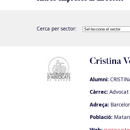
Cerca per sector:
Cristina V
Alumni:
CRISTIN
Càrrec:
Advocat 
Adreça:
Barcelon
Població:
Matar
Web:
cverayust