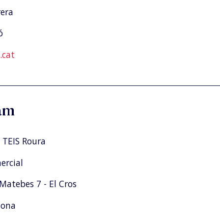
rera
ó
cat
am
 TEIS Roura
rcial
Matebes 7 - El Cros
tona