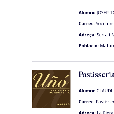
Alumni:
JOSEP T
Càrrec:
Soci fun
Adreça:
Serra i 
Població:
Matar
Pastisser
Alumni:
CLAUDI
Càrrec:
Pastisser
Adreça:
La Riera