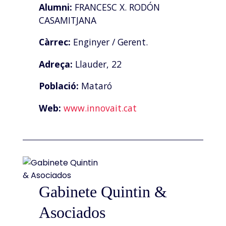
Alumni:
FRANCESC X. RODÓN
CASAMITJANA
Càrrec:
Enginyer / Gerent.
Adreça:
Llauder, 22
Població:
Mataró
Web:
www.innovait.cat
Gabinete Quintin &
Asociados