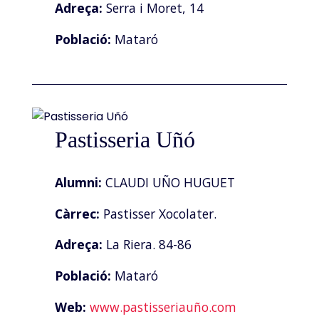
Adreça:
Serra i Moret, 14
Població:
Mataró
Pastisseria Uñó
Alumni:
CLAUDI UÑO HUGUET
Càrrec:
Pastisser Xocolater.
Adreça:
La Riera. 84-86
Població:
Mataró
Web:
www.pastisseriauño.com