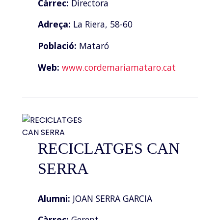
Càrrec:
Directora
Adreça:
La Riera, 58-60
Població:
Mataró
Web:
www.cordemariamataro.cat
RECICLATGES CAN
SERRA
Alumni:
JOAN SERRA GARCIA
Càrrec:
Gerent