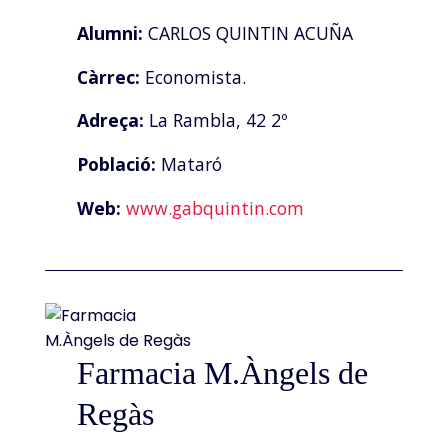
Alumni:
CARLOS QUINTIN ACUÑA
Càrrec:
Economista.
Adreça:
La Rambla, 42 2º
Població:
Mataró
Web:
www.gabquintin.com
Farmacia M.Àngels de
Regàs