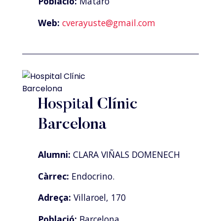
Població:
Mataró
Web:
cverayuste@gmail.com
Hospital Clínic
Barcelona
Alumni:
CLARA VIÑALS DOMENECH
Càrrec:
Endocrino.
Adreça:
Villaroel, 170
Població:
Barcelona