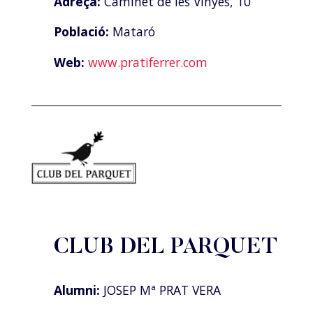
Adreça:
Caminet de les Vinyes, 10
Població:
Mataró
Web:
www.pratiferrer.com
CLUB DEL PARQUET
Alumni:
JOSEP Mª PRAT VERA