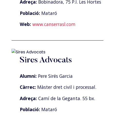
Adreça:
Bobinadora, 75 P.I. Les Hortes
Població:
Mataró
Web:
www.canserrasl.com
Sires Advocats
Alumni:
Pere Sirés Garcia
Càrrec:
Màster dret civil i processal.
Adreça:
Camí de la Geganta. 55 bx.
Població:
Mataró