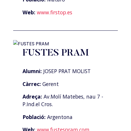
Web:
www.firstop.es
FUSTES PRAM
Alumni:
JOSEP PRAT MOLIST
Càrrec:
Gerent
Adreça:
Av.Molí Matebes, nau 7 -
P.Ind.el Cros.
Població:
Argentona
Web:
www.fustespram.com