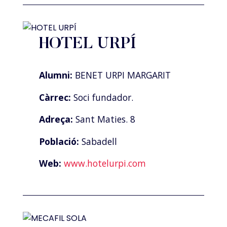
HOTEL URPÍ
Alumni:
BENET URPI MARGARIT
Càrrec:
Soci fundador.
Adreça:
Sant Maties. 8
Població:
Sabadell
Web:
www.hotelurpi.com