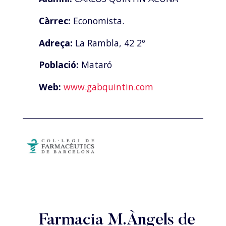
Càrrec:
Economista.
Adreça:
La Rambla, 42 2º
Població:
Mataró
Web:
www.gabquintin.com
Farmacia M.Àngels de