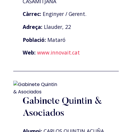
CASAMITJANA
Càrrec:
Enginyer / Gerent.
Adreça:
Llauder, 22
Població:
Mataró
Web:
www.innovait.cat
Gabinete Quintin &
Asociados
Alumni:
CARLOS QUINTIN ACUÑA