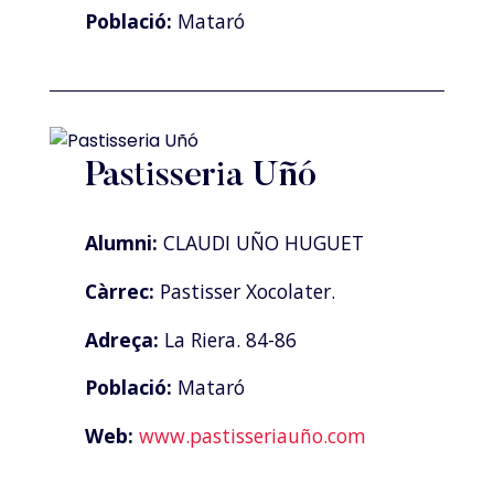
Població:
Mataró
Pastisseria Uñó
Alumni:
CLAUDI UÑO HUGUET
Càrrec:
Pastisser Xocolater.
Adreça:
La Riera. 84-86
Població:
Mataró
Web:
www.pastisseriauño.com