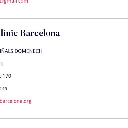
e@gmail.com
Clínic Barcelona
VIÑALS DOMENECH
o.
, 170
ona
barcelona.org