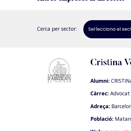
Cerca per sector:
Sel·lecciona el sec
Cristina V
Alumni:
CRISTIN
Càrrec:
Advocat 
Adreça:
Barcelon
Població:
Matar