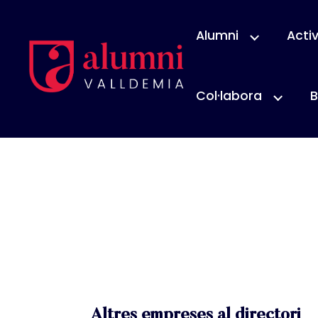
Alumni
Activ
Col·labora
B
Altres empreses al directori