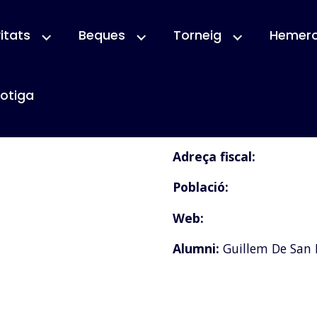
itats
Beques
Torneig
Hemer
otiga
Nom empresa:
Adreça fiscal:
Població:
Web:
Alumni:
Guillem De San