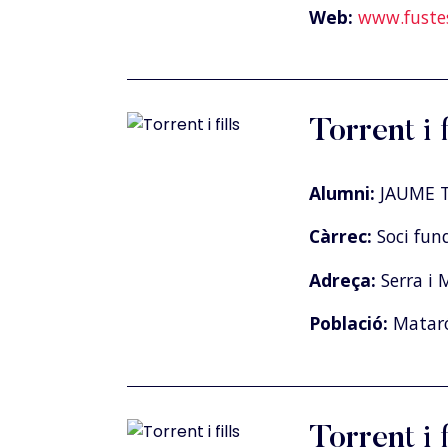
Web:
www.fuste
Torrent i f
Alumni:
JAUME T
Càrrec:
Soci fun
Adreça:
Serra i 
Població:
Matar
Torrent i f