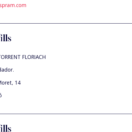
spram.com
ills
ORRENT FLORIACH
dador.
Moret, 14
ó
ills