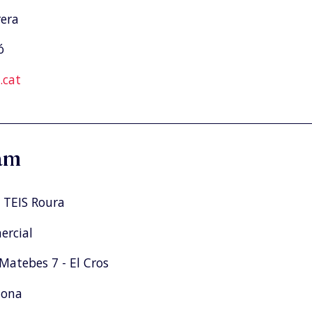
rera
ó
cat
am
 TEIS Roura
rcial
Matebes 7 - El Cros
tona