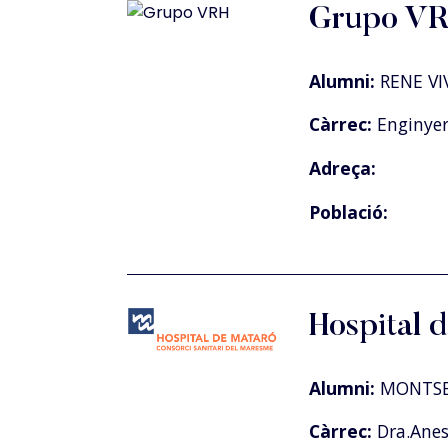
Grupo V
Alumni:
RENE VI
Càrrec:
Enginye
Adreça:
Població:
Hospital 
Alumni:
MONTSE
Càrrec:
Dra.Anest