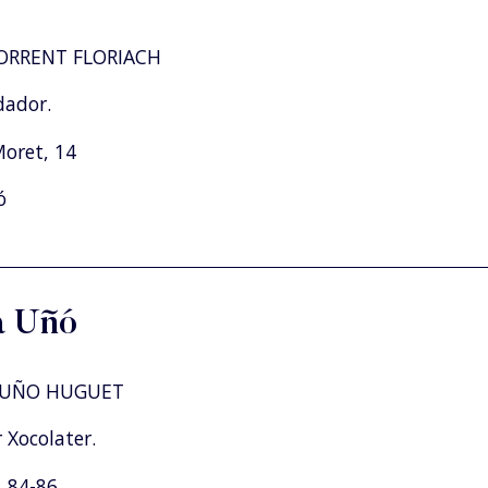
ORRENT FLORIACH
dador.
Moret, 14
ó
ia Uñó
 UÑO HUGUET
 Xocolater.
. 84-86