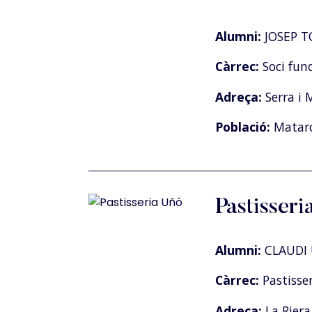
Alumni:
JOSEP T
Càrrec:
Soci fun
Adreça:
Serra i 
Població:
Matar
Pastisser
Alumni:
CLAUDI
Càrrec:
Pastisser
Adreça:
La Riera