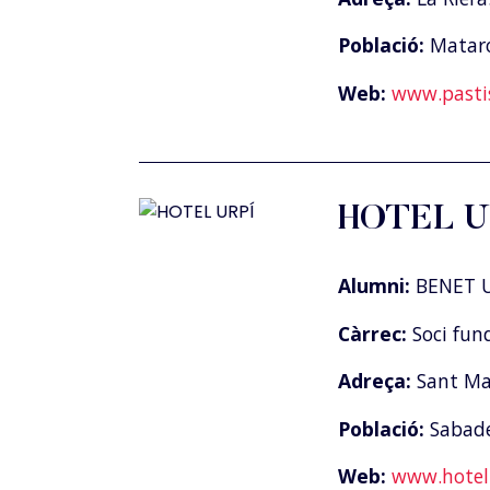
Població:
Matar
Web:
www.pasti
HOTEL U
Alumni:
BENET U
Càrrec:
Soci fun
Adreça:
Sant Mat
Població:
Sabade
Web:
www.hotel