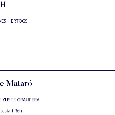
RH
VES HERTOGS
r
de Mataró
 YUSTE GRAUPERA
esia i Reh.