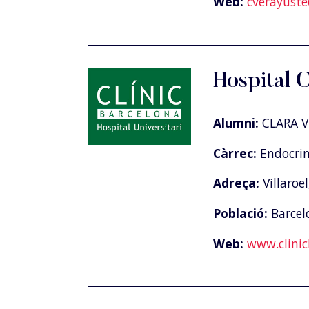
Web:
cverayust
Hospital 
Alumni:
CLARA 
Càrrec:
Endocrin
Adreça:
Villaroel
Població:
Barcel
Web:
www.clinic