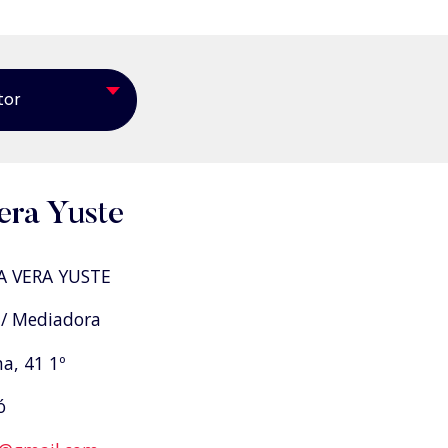
tor
era Yuste
A VERA YUSTE
/ Mediadora
a, 41 1º
ó