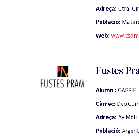
Adreça:
Ctra. Ci
Població:
Matar
Web:
www.csdm.
Fustes Pr
Alumni:
GABRIEL
Càrrec:
Dep.Come
Adreça:
Av.Molí 
Població:
Argen