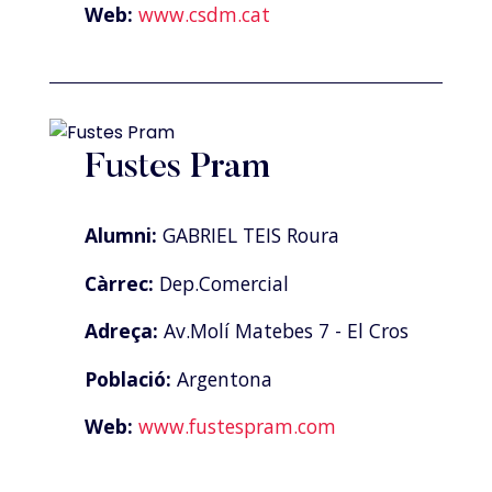
Web:
www.csdm.cat
Fustes Pram
Alumni:
GABRIEL TEIS Roura
Càrrec:
Dep.Comercial
Adreça:
Av.Molí Matebes 7 - El Cros
Població:
Argentona
Web:
www.fustespram.com