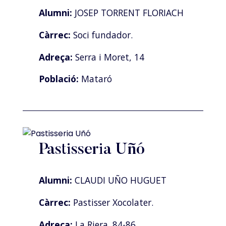
Alumni:
JOSEP TORRENT FLORIACH
Càrrec:
Soci fundador.
Adreça:
Serra i Moret, 14
Població:
Mataró
Pastisseria Uñó
Alumni:
CLAUDI UÑO HUGUET
Càrrec:
Pastisser Xocolater.
Adreça:
La Riera. 84-86