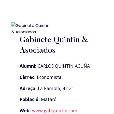
Gabinete Quintin &
Asociados
Alumni:
CARLOS QUINTIN ACUÑA
Càrrec:
Economista.
Adreça:
La Rambla, 42 2º
Població:
Mataró
Web:
www.gabquintin.com