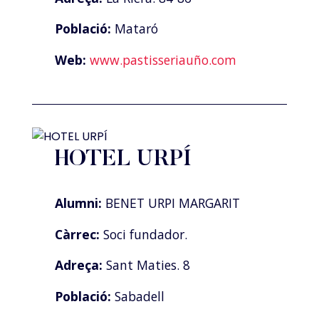
Població:
Mataró
Web:
www.pastisseriauño.com
HOTEL URPÍ
Alumni:
BENET URPI MARGARIT
Càrrec:
Soci fundador.
Adreça:
Sant Maties. 8
Població:
Sabadell