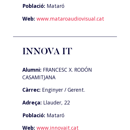
Població:
Mataró
Web:
www.mataroaudiovisual.cat
INNOVA IT
Alumni:
FRANCESC X. RODÓN
CASAMITJANA
Càrrec:
Enginyer / Gerent.
Adreça:
Llauder, 22
Població:
Mataró
Web:
www.innovait.cat