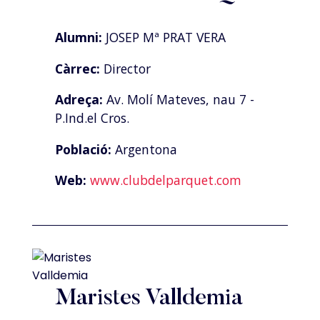
Alumni:
JOSEP Mª PRAT VERA
Càrrec:
Director
Adreça:
Av. Molí Mateves, nau 7 -
P.Ind.el Cros.
Població:
Argentona
Web:
www.clubdelparquet.com
Maristes Valldemia