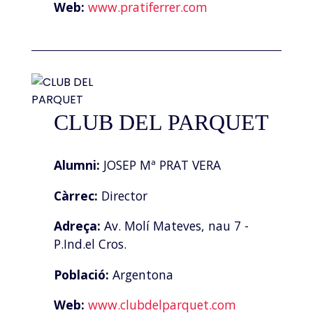
Web:
www.pratiferrer.com
CLUB DEL PARQUET
Alumni:
JOSEP Mª PRAT VERA
Càrrec:
Director
Adreça:
Av. Molí Mateves, nau 7 -
P.Ind.el Cros.
Població:
Argentona
Web:
www.clubdelparquet.com