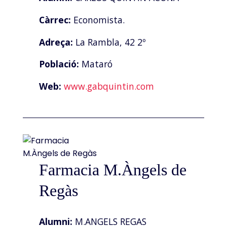
Càrrec:
Economista.
Adreça:
La Rambla, 42 2º
Població:
Mataró
Web:
www.gabquintin.com
Farmacia M.Àngels de
Regàs
Alumni:
M.ANGELS REGAS