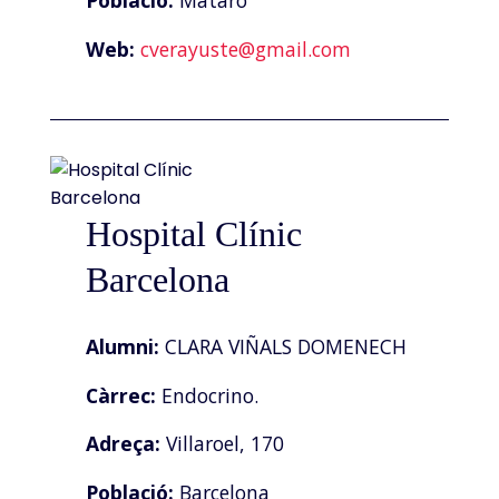
Població:
Mataró
Web:
cverayuste@gmail.com
Hospital Clínic
Barcelona
Alumni:
CLARA VIÑALS DOMENECH
Càrrec:
Endocrino.
Adreça:
Villaroel, 170
Població:
Barcelona