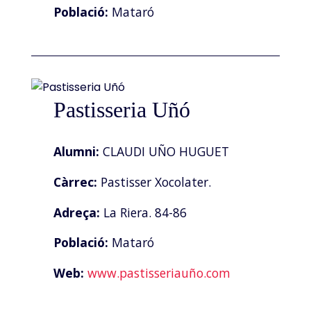
Població:
Mataró
Pastisseria Uñó
Alumni:
CLAUDI UÑO HUGUET
Càrrec:
Pastisser Xocolater.
Adreça:
La Riera. 84-86
Població:
Mataró
Web:
www.pastisseriauño.com