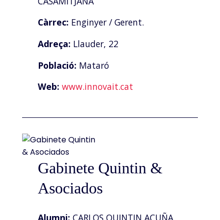
CASAMITJANA
Càrrec:
Enginyer / Gerent.
Adreça:
Llauder, 22
Població:
Mataró
Web:
www.innovait.cat
Gabinete Quintin &
Asociados
Alumni:
CARLOS QUINTIN ACUÑA