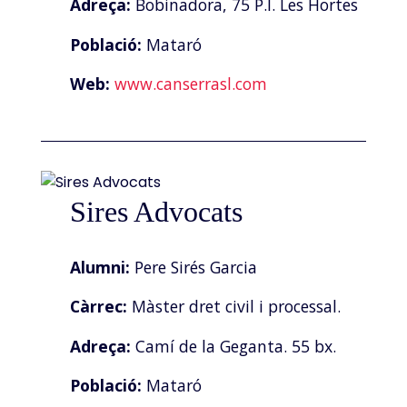
Adreça:
Bobinadora, 75 P.I. Les Hortes
Població:
Mataró
Web:
www.canserrasl.com
Sires Advocats
Alumni:
Pere Sirés Garcia
Càrrec:
Màster dret civil i processal.
Adreça:
Camí de la Geganta. 55 bx.
Població:
Mataró