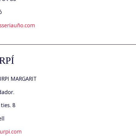
ó
sseriauño.com
RPÍ
RPI MARGARIT
dador.
ies. 8
ll
urpi.com