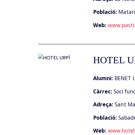
Població:
Matar
Web:
www.pasti
HOTEL U
Alumni:
BENET U
Càrrec:
Soci fun
Adreça:
Sant Mat
Població:
Sabade
Web:
www.hotel