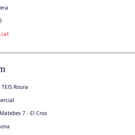
rera
ó
cat
am
 TEIS Roura
rcial
Matebes 7 - El Cros
tona