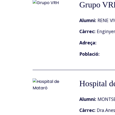
Grupo VR
Alumni:
RENE VI
Càrrec:
Enginye
Adreça:
Població:
Hospital d
Alumni:
MONTSE
Càrrec:
Dra.Anest