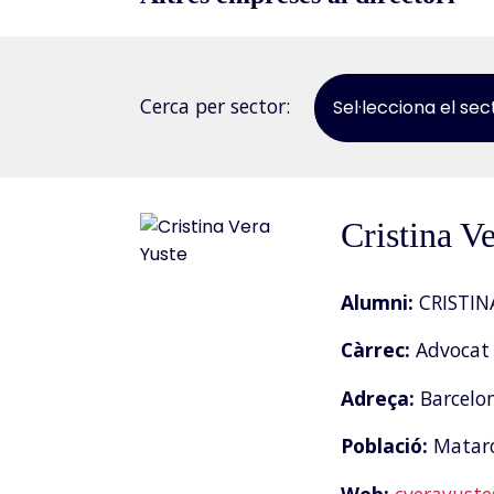
Cerca per sector:
Sel·lecciona el sec
Cristina V
Alumni:
CRISTIN
Càrrec:
Advocat 
Adreça:
Barcelon
Població:
Matar