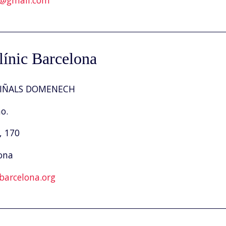
e@gmail.com
línic Barcelona
VIÑALS DOMENECH
o.
, 170
ona
barcelona.org