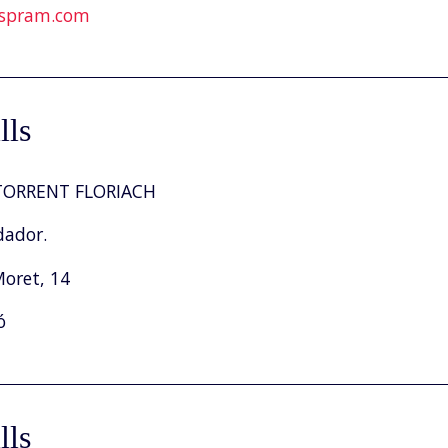
spram.com
lls
ORRENT FLORIACH
dador.
Moret, 14
ó
lls