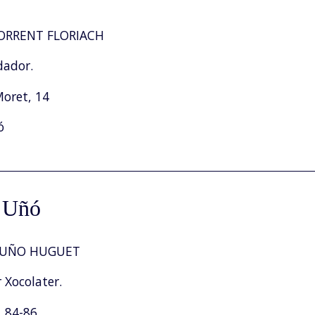
ORRENT FLORIACH
dador.
Moret, 14
ó
a Uñó
 UÑO HUGUET
 Xocolater.
. 84-86