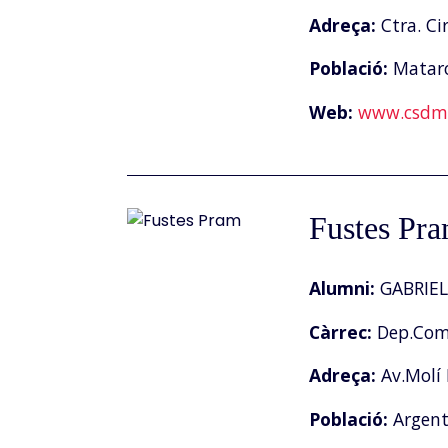
Adreça:
Ctra. Ci
Població:
Matar
Web:
www.csdm.
Fustes Pr
Alumni:
GABRIEL
Càrrec:
Dep.Come
Adreça:
Av.Molí 
Població:
Argen