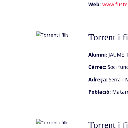
Web:
www.fuste
Torrent i fi
Alumni:
JAUME T
Càrrec:
Soci fun
Adreça:
Serra i 
Població:
Matar
Torrent i fi