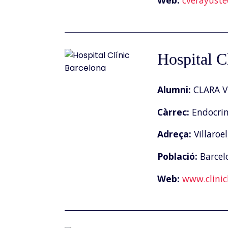
Web:
cverayust
Hospital C
Alumni:
CLARA 
Càrrec:
Endocrin
Adreça:
Villaroel
Població:
Barcel
Web:
www.clinic