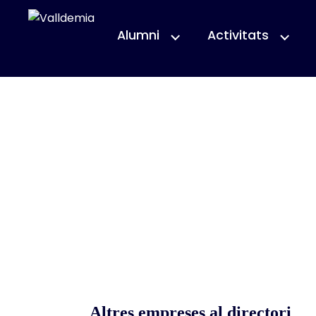
Alumni
Activitats
Altres empreses al directori