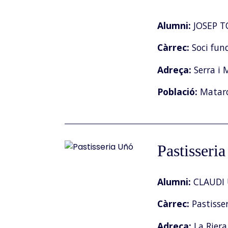
Alumni:
JOSEP T
Càrrec:
Soci fun
Adreça:
Serra i 
Població:
Matar
Pastisseri
Alumni:
CLAUDI
Càrrec:
Pastisser
Adreça:
La Riera