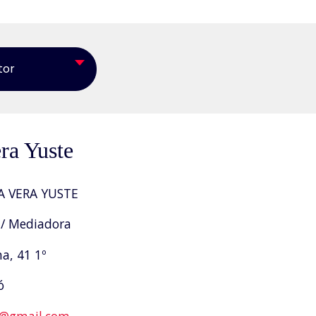
tor
era Yuste
A VERA YUSTE
/ Mediadora
a, 41 1º
ó