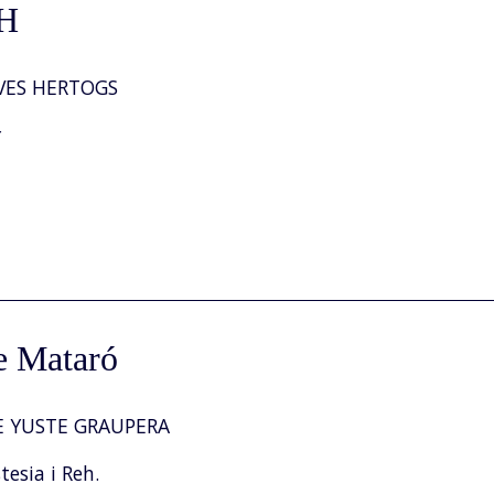
H
VES HERTOGS
r
e Mataró
 YUSTE GRAUPERA
esia i Reh.