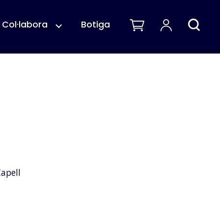
Col·labora
Botiga
apell