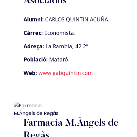
Asociados
Alumni:
CARLOS QUINTIN ACUÑA
Càrrec:
Economista.
Adreça:
La Rambla, 42 2º
Població:
Mataró
Web:
www.gabquintin.com
Farmacia M.Àngels de
Regàs