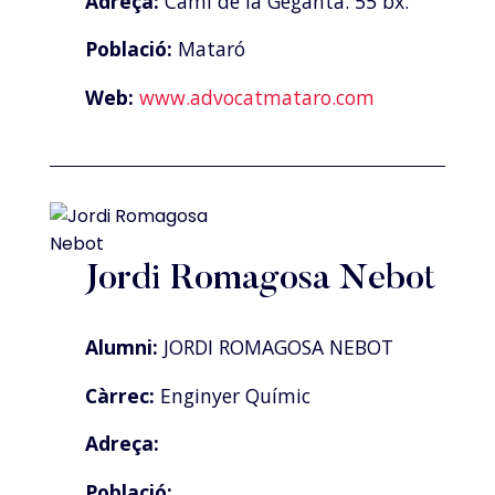
Adreça:
Camí de la Geganta. 55 bx.
Població:
Mataró
Web:
www.advocatmataro.com
Jordi Romagosa Nebot
Alumni:
JORDI ROMAGOSA NEBOT
Càrrec:
Enginyer Químic
Adreça:
Població: