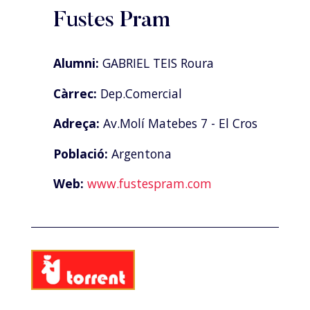
Fustes Pram
Alumni:
GABRIEL TEIS Roura
Càrrec:
Dep.Comercial
Adreça:
Av.Molí Matebes 7 - El Cros
Població:
Argentona
Web:
www.fustespram.com