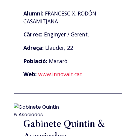
Alumni:
FRANCESC X. RODÓN
CASAMITJANA
Càrrec:
Enginyer / Gerent.
Adreça:
Llauder, 22
Població:
Mataró
Web:
www.innovait.cat
Gabinete Quintin &