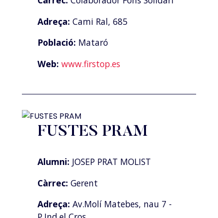
Càrrec:
Colaborador Fons Solidari
Adreça:
Cami Ral, 685
Població:
Mataró
Web:
www.firstop.es
FUSTES PRAM
Alumni:
JOSEP PRAT MOLIST
Càrrec:
Gerent
Adreça:
Av.Molí Matebes, nau 7 -
P.Ind.el Cros.