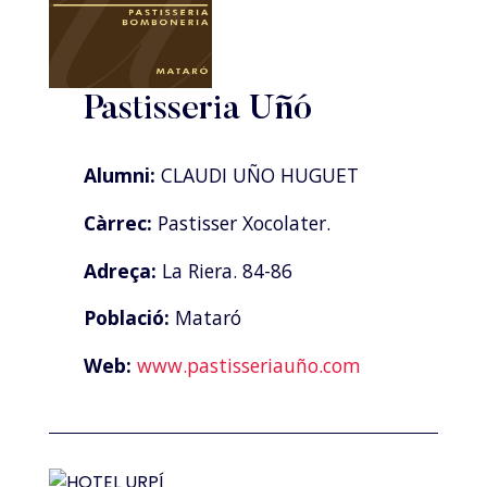
Pastisseria Uñó
Alumni:
CLAUDI UÑO HUGUET
Càrrec:
Pastisser Xocolater.
Adreça:
La Riera. 84-86
Població:
Mataró
Web:
www.pastisseriauño.com