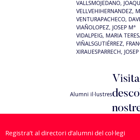
VALLSMOJEDANO, JOAQ
VELLVEHIHERNANDEZ, 
VENTURAPACHECO, DAV
VIAÑOLOPEZ, JOSEP Mª
VIDALPEIG, MARIA TERES
VIÑALSGUTIÉRREZ, FRAN
XIRAUESPARRECH, JOSEP
Visita
descob
Alumni il·lustres
nostr
Registra’t al directori d’alumni del col·legi