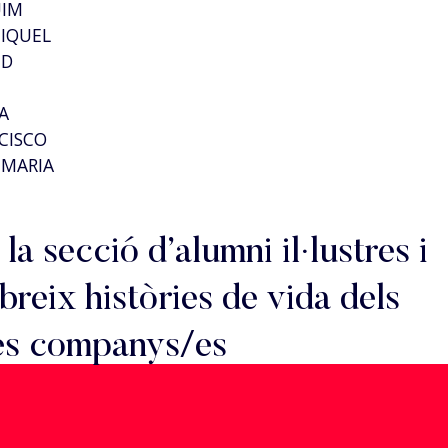
UIM
MIQUEL
ID
A
CISCO
 MARIA
 la secció d’alumni il·lustres i
reix històries de vida dels
es companys/es