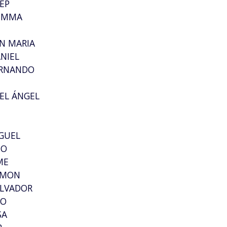
EP
GEMMA
N MARIA
NIEL
ERNANDO
EL ÁNGEL
IGUEL
IO
ME
AMON
ALVADOR
GO
SA