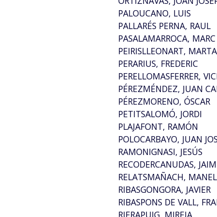
ORTÍZNAVAS, JOAN JOSE
PALOUCANO, LUIS
PALLARÉS PERNA, RAUL
PASALAMARROCA, MARC
PEIRISLLEONART, MART
PERARIUS, FREDERIC
PERELLOMASFERRER, VI
PÉREZMÉNDEZ, JUAN CA
PÉREZMORENO, ÓSCAR
PETITSALOMÓ, JORDI
PLAJAFONT, RAMÓN
POLOCARBAYO, JUAN JO
RAMONIGNASI, JESÚS
RECODERCANUDAS, JAIM
RELATSMAÑACH, MANE
RIBASGONGORA, JAVIER
RIBASPONS DE VALL, FR
RIERAPUIG, MIREIA