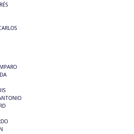
RÉS
CARLOS
AMPARO
ADA
UIS
 ANTONIO
RD
RDO
N