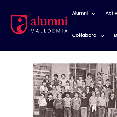
Alumni
Activ
Col·labora
B
1986