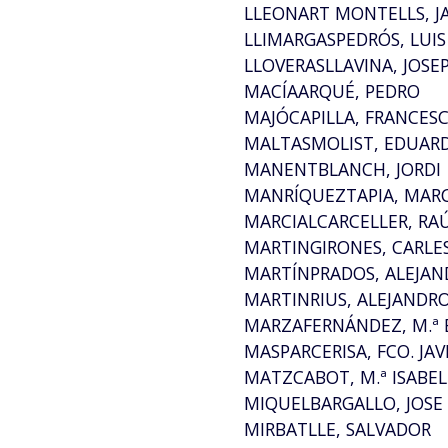
LLEONART MONTELLS, 
LLIMARGASPEDRÓS, LUIS
LLOVERASLLAVINA, JOSE
MACÍAARQUÉ, PEDRO
MAJÓCAPILLA, FRANCES
MALTASMOLIST, EDUAR
MANENTBLANCH, JORDI
MANRÍQUEZTAPIA, MAR
MARCIALCARCELLER, RA
MARTINGIRONES, CARLE
MARTÍNPRADOS, ALEJA
MARTINRIUS, ALEJANDR
MARZAFERNÁNDEZ, M.ª 
MASPARCERISA, FCO. JAV
MATZCABOT, M.ª ISABEL
MIQUELBARGALLO, JOSE
MIRBATLLE, SALVADOR