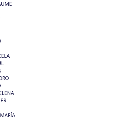
JAUME
P
C
D
CELA
ÚL
S
NDRO
O
ELENA
IER
 MARÍA