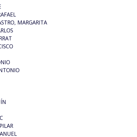
E
RAFAEL
ASTRO, MARGARITA
ARLOS
RRAT
CISCO
ONIO
ANTONIO
ÍN
R
C
PILAR
MANUEL