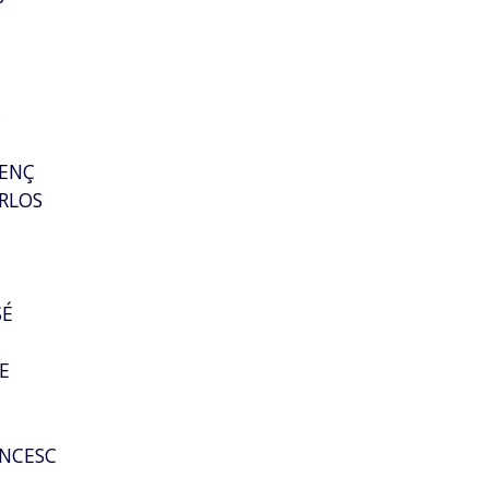
P
A
CENÇ
RLOS
SÉ
E
L
ANCESC