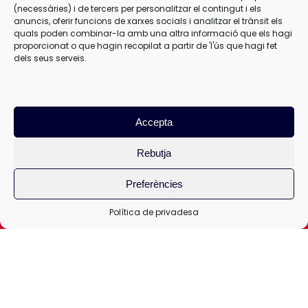
(necessàries) i de tercers per personalitzar el contingut i els
anuncis, oferir funcions de xarxes socials i analitzar el trànsit els
quals poden combinar-la amb una altra informació que els hagi
proporcionat o que hagin recopilat a partir de 'l'ús que hagi fet
dels seus serveis.
Subscriu-te al nostre
Newsletter
Accepta
Rebutja
Preferències
RESPONSABLE
TRACTAMENT
:
ANTICS ALUMNES
Política de privadesa
MARISTES MATARÓ
FINALITAT
: Mantenir-lo informat sobre les ofertes i
novetats.
LEGITIMACIÓ
: Consentiment de l‘interessat.
CESSIONS i TRANSFERÈNCIES
: No més es preveuen les
cessions per obligació legal o requeriment judicial i, en cas
d’acceptació dels enviaments comercials aquests es