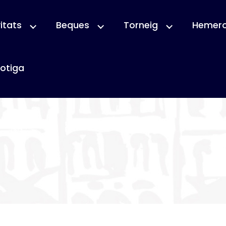
itats
Beques
Torneig
Hemer
otiga