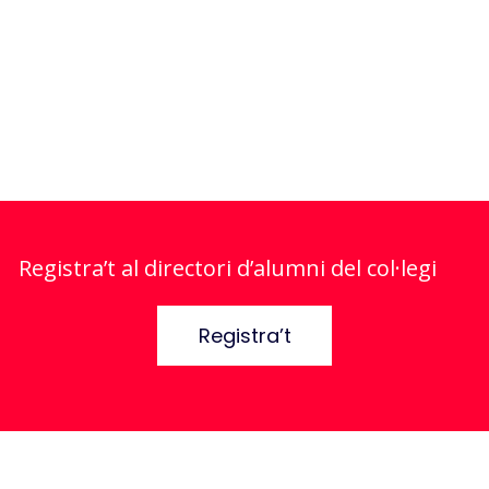
Registra’t al directori d’alumni del col·legi
Registra’t