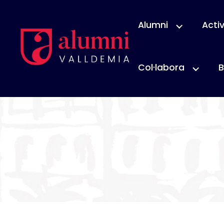
Alumni
Activ
Col·labora
B