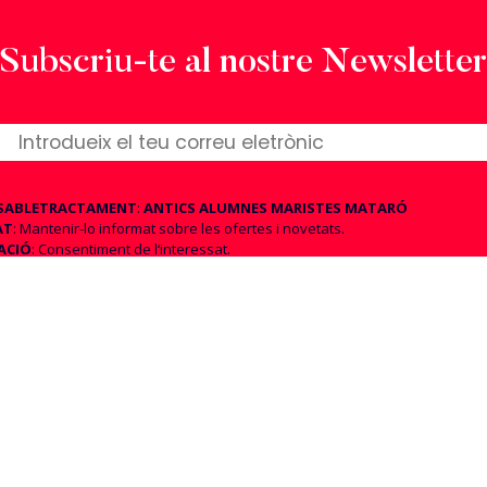
Subscriu-te al nostre Newsletter
SABLE
TRACTAMENT
:
ANTICS ALUMNES MARISTES MATARÓ
AT
: Mantenir-lo informat sobre les ofertes i novetats.
ACIÓ
: Consentiment de l‘interessat.
S i TRANSFERÈNCIES
: No més es preveuen les cessions per obligació lega
nt judicial i, en cas d’acceptació dels enviaments comercials aquests es
an via Mailchimp, empresa ubicada a EE.UU.
Accés, rectificació, supressió, oposició, limitació, portabilitat, revocació del
ent. Si considera que el tractament de les seves dades no s’ajusta a la n
 a l’Autoritat de Control (
AEPD
).
ACIÓ
ADDICIONAL
:
Política de privacitat
cepto que es tractin les meves dades per atendre la
l·licitud d’informació