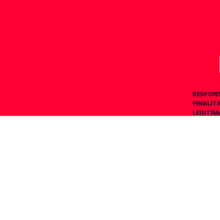
RESPON
FINALIT
LEGITIM
CESSION
requerime
realitzar
DRETS
: 
consentim
pot acudir
INFORM
Ac
so